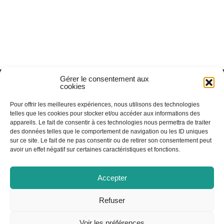
Gérer le consentement aux
RECEVOIR NOS INFOS
LOCATION DE SALLES
cookies
Pour offrir les meilleures expériences, nous utilisons des technologies
telles que les cookies pour stocker et/ou accéder aux informations des
RECRUTEMENT
FICHE TECHNIQUE TOTEM
appareils. Le fait de consentir à ces technologies nous permettra de traiter
des données telles que le comportement de navigation ou les ID uniques
sur ce site. Le fait de ne pas consentir ou de retirer son consentement peut
avoir un effet négatif sur certaines caractéristiques et fonctions.
HORAIRES D'ACCUEIL PUBLIC
Accepter
Lundi, Mardi, Jeudi : 14h à 20h
Mercredi : 9h à 12h et 14h à 18h
Refuser
Vendredi : 14h à 19h
HORAIRES DE VACANCES
Voir les préférences