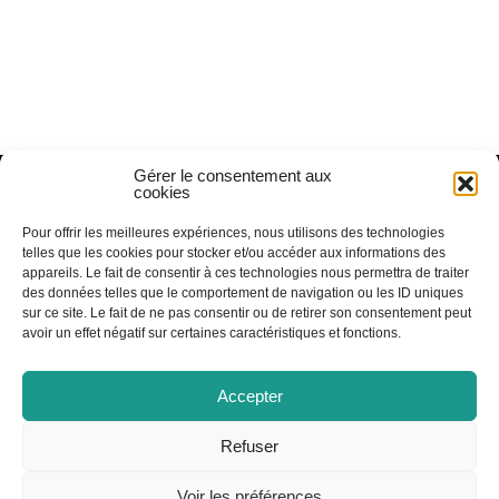
Gérer le consentement aux
RECEVOIR NOS INFOS
LOCATION DE SALLES
cookies
Pour offrir les meilleures expériences, nous utilisons des technologies
telles que les cookies pour stocker et/ou accéder aux informations des
RECRUTEMENT
FICHE TECHNIQUE TOTEM
appareils. Le fait de consentir à ces technologies nous permettra de traiter
des données telles que le comportement de navigation ou les ID uniques
sur ce site. Le fait de ne pas consentir ou de retirer son consentement peut
avoir un effet négatif sur certaines caractéristiques et fonctions.
HORAIRES D'ACCUEIL PUBLIC
Accepter
Lundi, Mardi, Jeudi : 14h à 20h
Mercredi : 9h à 12h et 14h à 18h
Refuser
Vendredi : 14h à 19h
HORAIRES DE VACANCES
Voir les préférences